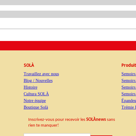
SOLÀ
Produi
Travaillez avec nous
Semoirs
Blog / Nouvelles
Semoirs
Histoire
Semoirs
Cultura SOLÀ
Semoirs 
Notre équipe
Épandeur
Boutique Solà
Trémie 
Inscrivez-vous pour recevoir les
SOLÀnews
sans
rien te manquer
!