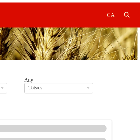
CA
Any
Tots/es