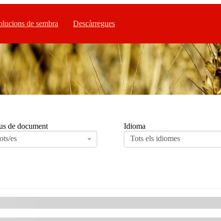
olucions de sembra
Descàrregues
us de document
Idioma
ots/es
Tots els idiomes