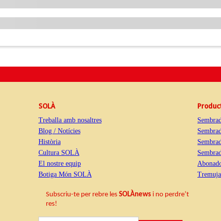
SOLÀ
Produc
Treballa amb nosaltres
Sembrad
Blog / Notícies
Sembrad
Història
Sembrad
Cultura SOLÀ
Sembrado
El nostre equip
Abonado
Botiga Món SOLÀ
Tremuja
Subscriu-te per rebre les
SOLÀnews
i no perdre’t
res!