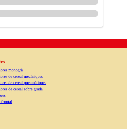
tes
ores monogrà
ores de cereal mecàniques
ores de cereal pneumàtiques
res de cereal sobre grada
res
 frontal