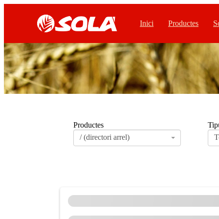
Inici
Productes
S
Productes
Tip
/ (directori arrel)
T