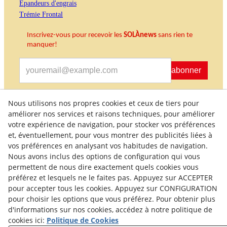
Épandeurs d'engrais
Trémie Frontal
Inscrivez-vous pour recevoir les
SOLÀnews
sans rien te
manquer
!
S'abonner
Nous utilisons nos propres cookies et ceux de tiers pour
J'accepte de recevoir des informations commerciales
améliorer nos services et raisons techniques, pour améliorer
votre expérience de navigation, pour stocker vos préférences
et, éventuellement, pour vous montrer des publicités liées à
vos préférences en analysant vos habitudes de navigation.
Nous avons inclus des options de configuration qui vous
permettent de nous dire exactement quels cookies vous
préférez et lesquels ne le faites pas. Appuyez sur ACCEPTER
pour accepter tous les cookies. Appuyez sur CONFIGURATION
Politique de Qualité
Conditions générales d'achat
pour choisir les options que vous préférez. Pour obtenir plus
d'informations sur nos cookies, accédez à notre politique de
Politique de Confidentialité
Politique sur les Cookies
cookies ici:
Politique de Cookies