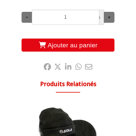
−
un
+
Ajouter au panier
Partagez-le:
Produits Relationés