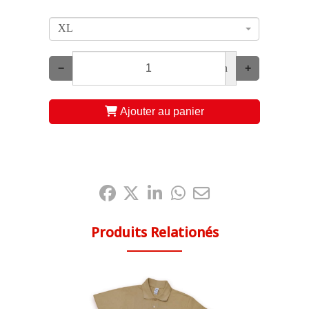
XL
−
un
+
Ajouter au panier
Partagez-le:
Produits Relationés