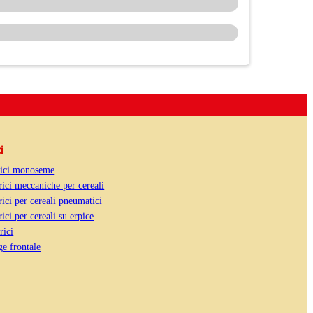
i
rici monoseme
ici meccaniche per cereali
ici per cereali pneumatici
ici per cereali su erpice
rici
e frontale