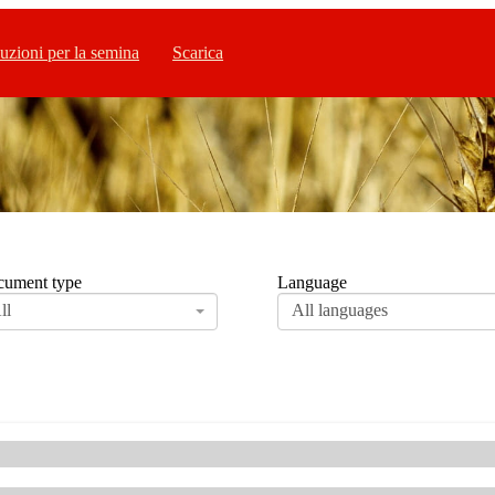
uzioni per la semina
Scarica
ument type
Language
ll
All languages