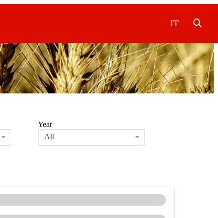
IT
Year
All