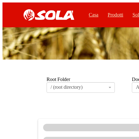
Casa
Prodotti
Sol
Root Folder
Doc
/ (root directory)
A