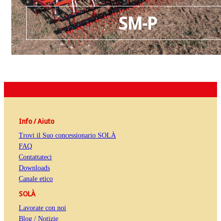
SM-P
Info / Aiuto
Trovi il Suo concessionario SOLÀ
FAQ
Contattateci
Downloads
Canale etico
SOLÀ
Lavorate con noi
Blog / Notizie