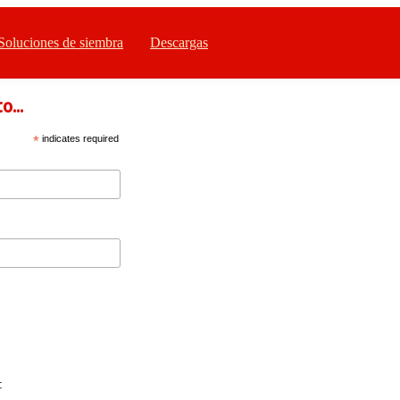
Soluciones de siembra
Descargas
...
*
indicates required
: