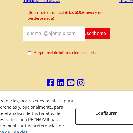
Tienda Mundo SOLÀ
Tolva Fr
¡Suscríbete para recibir las
SOLÀnews
y no
perderte nada!
Suscríbeme
Acepto recibir información comercial
servicios, por razones técnicas, para
Política de Privacidad
Política de Cookies
Aviso Legal
D
erencias y, opcionalmente, para
Configurar
 el análisis de tus hábitos de
ies, selecciona RECHAZAR para
ersonalizar tus preferencias de
2026 Maquinaria Agrícola SOLÀ, S.L. - Todos los derechos reservados.
ica de Cookies