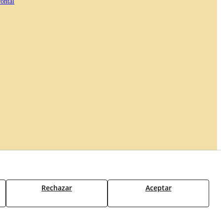
ontal
erecho de desistimiento
Formulario de desistimiento
Rechazar
Aceptar