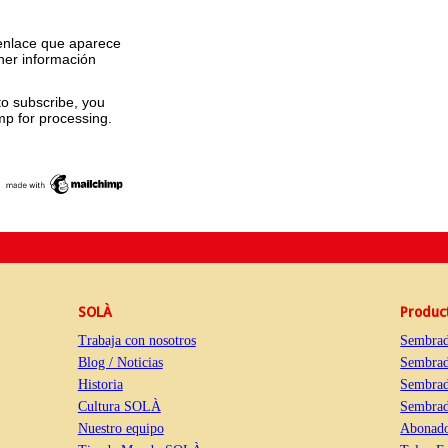
 enlace que aparece
ner información
to subscribe, you
mp for processing.
SOLÀ
Produc
Trabaja con nosotros
Sembrad
Blog / Noticias
Sembrad
Historia
Sembrad
Cultura SOLÀ
Sembrado
Nuestro equipo
Abonado