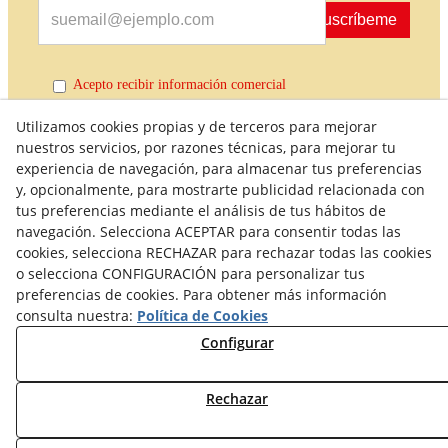
Suscríbeme
Acepto recibir información comercial
Utilizamos cookies propias y de terceros para mejorar
nuestros servicios, por razones técnicas, para mejorar tu
experiencia de navegación, para almacenar tus preferencias
y, opcionalmente, para mostrarte publicidad relacionada con
tus preferencias mediante el análisis de tus hábitos de
navegación. Selecciona ACEPTAR para consentir todas las
cookies, selecciona RECHAZAR para rechazar todas las cookies
Política de Calidad
Condiciones generales de compra
o selecciona CONFIGURACIÓN para personalizar tus
preferencias de cookies. Para obtener más información
Política de Privacidad
Política de Cookies
consulta nuestra:
Política de Cookies
Aviso Legal
Derecho de desistimiento
Configurar
Formulario de desistimiento
Rechazar
© 08/2026 Maquinaria Agrícola SOLÀ, S.L. - Todos los