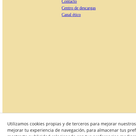
Contacto
Centro de descargas
Canal ético
Utilizamos cookies propias y de terceros para mejorar nuestros 
Política de Calidad
Condiciones generales de compra
mejorar tu experiencia de navegación, para almacenar tus pref