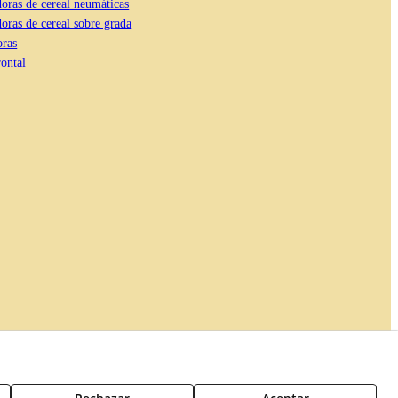
oras de cereal neumáticas
ras de cereal sobre grada
ras
ontal
erecho de desistimiento
Formulario de desistimiento