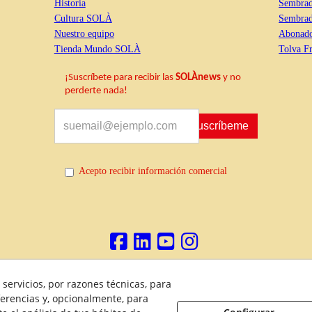
Historia
Sembrad
Cultura SOLÀ
Sembrado
Nuestro equipo
Abonado
Tienda Mundo SOLÀ
Tolva Fr
¡Suscríbete para recibir las
SOLÀnews
y no
perderte nada!
Suscríbeme
Acepto recibir información comercial
servicios, por razones técnicas, para
Política de Privacidad
Política de Cookies
Aviso Legal
D
erencias y, opcionalmente, para