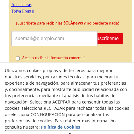
Abonadoras
Tolva Frontal
¡Suscríbete para recibir las
SOLÀnews
y no perderte nada!
Suscríbeme
Acepto recibir información comercial
Utilizamos cookies propias y de terceros para mejorar
nuestros servicios, por razones técnicas, para mejorar tu
experiencia de navegación, para almacenar tus preferencias
y, opcionalmente, para mostrarte publicidad relacionada con
tus preferencias mediante el análisis de tus hábitos de
navegación. Selecciona ACEPTAR para consentir todas las
cookies, selecciona RECHAZAR para rechazar todas las cookies
Política de Calidad
Condiciones generales de compra
o selecciona CONFIGURACIÓN para personalizar tus
preferencias de cookies. Para obtener más información
Política de Privacidad
Política de Cookies
consulta nuestra:
Política de Cookies
Aviso Legal
Derecho de desistimiento