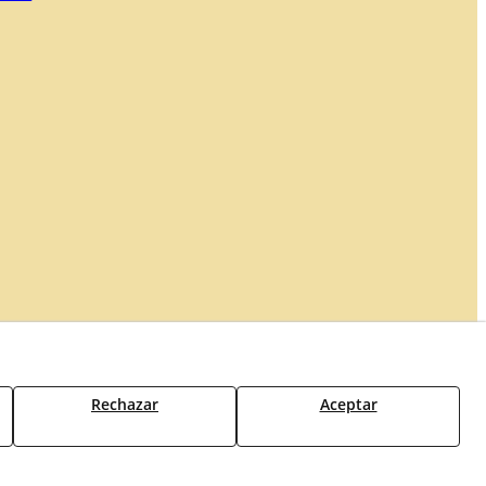
erecho de desistimiento
Formulario de desistimiento
Rechazar
Aceptar