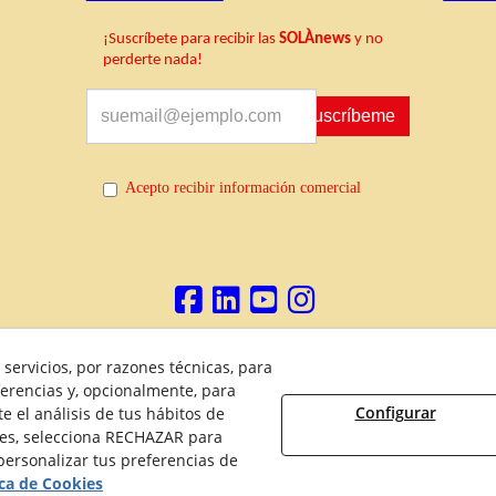
¡Suscríbete para recibir las
SOLÀnews
y no
perderte nada!
Suscríbeme
Acepto recibir información comercial
servicios, por razones técnicas, para
Política de Privacidad
Política de Cookies
Aviso Legal
D
erencias y, opcionalmente, para
Configurar
 el análisis de tus hábitos de
ies, selecciona RECHAZAR para
ersonalizar tus preferencias de
2026 Maquinaria Agrícola SOLÀ, S.L. - Todos los derechos reservados.
ica de Cookies