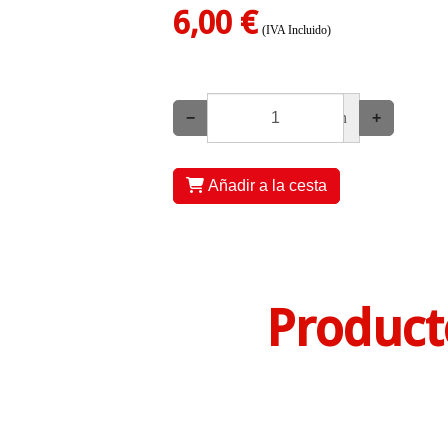
6,00 €
(IVA Incluido)
−
un
+
Añadir a la cesta
Product