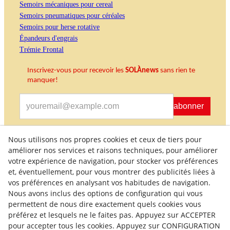
Semoirs mécaniques pour cereal
Semoirs pneumatiques pour céréales
Semoirs pour herse rotative
Épandeurs d'engrais
Trémie Frontal
Inscrivez-vous pour recevoir les
SOLÀnews
sans rien te
manquer
!
S'abonner
Nous utilisons nos propres cookies et ceux de tiers pour
J'accepte de recevoir des informations commerciales
améliorer nos services et raisons techniques, pour améliorer
votre expérience de navigation, pour stocker vos préférences
et, éventuellement, pour vous montrer des publicités liées à
vos préférences en analysant vos habitudes de navigation.
Nous avons inclus des options de configuration qui vous
permettent de nous dire exactement quels cookies vous
préférez et lesquels ne le faites pas. Appuyez sur ACCEPTER
pour accepter tous les cookies. Appuyez sur CONFIGURATION
Politique de Qualité
Conditions générales d'achat