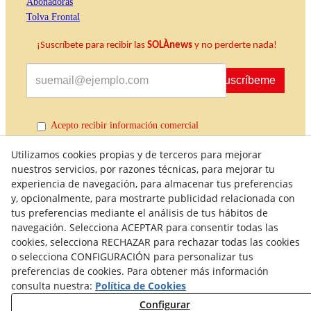
Abonadoras
Tolva Frontal
¡Suscríbete para recibir las
SOLÀnews
y no perderte nada!
Suscríbeme
Acepto recibir información comercial
Utilizamos cookies propias y de terceros para mejorar
nuestros servicios, por razones técnicas, para mejorar tu
experiencia de navegación, para almacenar tus preferencias
y, opcionalmente, para mostrarte publicidad relacionada con
tus preferencias mediante el análisis de tus hábitos de
navegación. Selecciona ACEPTAR para consentir todas las
cookies, selecciona RECHAZAR para rechazar todas las cookies
Política de Calidad
Condiciones generales de compra
o selecciona CONFIGURACIÓN para personalizar tus
preferencias de cookies. Para obtener más información
Política de Privacidad
Política de Cookies
consulta nuestra:
Política de Cookies
Aviso Legal
Derecho de desistimiento
Configurar