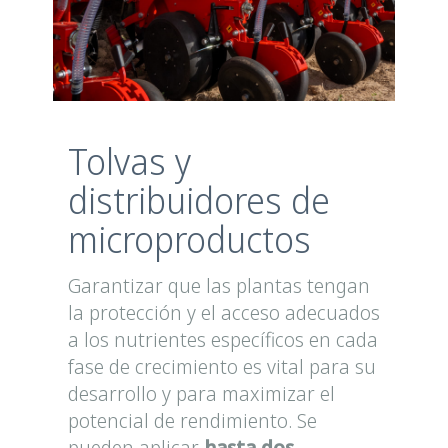
Tolvas y
distribuidores de
microproductos
Garantizar que las plantas tengan
la protección y el acceso adecuados
a los nutrientes específicos en cada
fase de crecimiento es vital para su
desarrollo y para maximizar el
potencial de rendimiento. Se
pueden aplicar
hasta dos