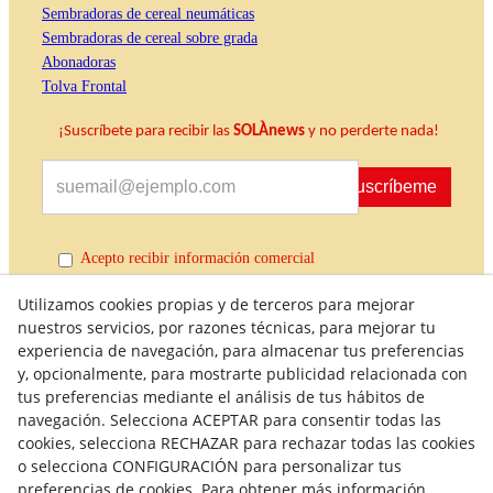
Sembradoras de cereal neumáticas
Sembradoras de cereal sobre grada
Abonadoras
Tolva Frontal
¡Suscríbete para recibir las
SOLÀnews
y no perderte nada!
Suscríbeme
Acepto recibir información comercial
Utilizamos cookies propias y de terceros para mejorar
nuestros servicios, por razones técnicas, para mejorar tu
experiencia de navegación, para almacenar tus preferencias
y, opcionalmente, para mostrarte publicidad relacionada con
tus preferencias mediante el análisis de tus hábitos de
navegación. Selecciona ACEPTAR para consentir todas las
cookies, selecciona RECHAZAR para rechazar todas las cookies
Política de Calidad
Condiciones generales de compra
o selecciona CONFIGURACIÓN para personalizar tus
preferencias de cookies. Para obtener más información
Política de Privacidad
Política de Cookies