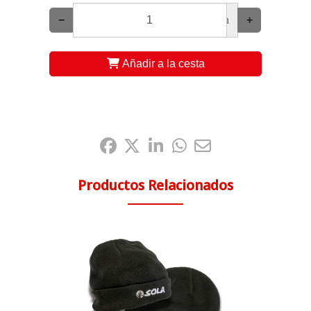
−
un
+
Añadir a la cesta
Compártelo:
Productos Relacionados