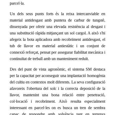
parcel·la.
Un dels seus punts forts és la reixa intercanviable en
material antidesgast amb puntera de carbur de tungstè,
dissenyada per oferir una elevada resistència al desgast i
una substitució ràpida mitjançant un sol cargol. A això s'hi
afegeix la bota aplicadora amb recobriment antidesgast, el
tub de llavor en material antiestàtic i un conjunt de
connexió reforçat, pensat per assegurar fiabilitat mecànica i
continuïtat de treball amb un manteniment reduït.
Des del punt de vista agronòmic, el sistema SM destaca
per la capacitat per aconseguir una implantació homogènia
del cultiu en contextos molt diferents. La seva configuració
afavoreix l'obertura del solc i la correcta deposició de la
llavor, mantenint una bona relació entre penetració,
col·locació i recobriment. Això resulta especialment
interessant en parcel·les on es busca un tren de sembra
capaç de respondre amb solvència tant en terrenys