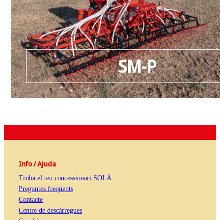
SM-P
Info / Ajuda
Troba el teu concessionari SOLÀ
Preguntes freqüents
Contacte
Centre de descàrregues