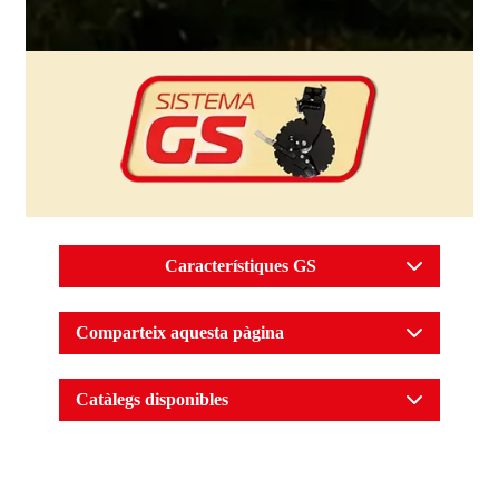
Característiques GS
Comparteix aquesta pàgina
Catàlegs disponibles