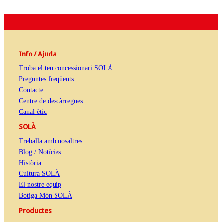
Info / Ajuda
Troba el teu concessionari SOLÀ
Preguntes freqüents
Contacte
Centre de descàrregues
Canal ètic
SOLÀ
Treballa amb nosaltres
Blog / Notícies
Història
Cultura SOLÀ
El nostre equip
Botiga Món SOLÀ
Productes