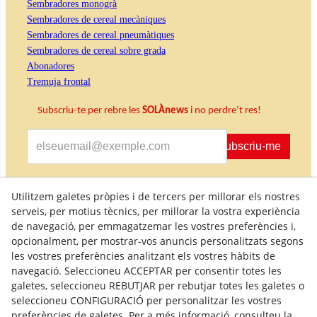
Sembradores monogrà
Sembradores de cereal mecàniques
Sembradores de cereal pneumàtiques
Sembradores de cereal sobre grada
Abonadores
Tremuja frontal
Subscriu-te per rebre les
SOLÀnews
i no perdre’t res!
Subscriu-me
Accepto rebre informació comercial
Utilitzem galetes pròpies i de tercers per millorar els nostres
serveis, per motius tècnics, per millorar la vostra experiència
de navegació, per emmagatzemar les vostres preferències i,
opcionalment, per mostrar-vos anuncis personalitzats segons
les vostres preferències analitzant els vostres hàbits de
navegació. Seleccioneu ACCEPTAR per consentir totes les
galetes, seleccioneu REBUTJAR per rebutjar totes les galetes o
seleccioneu CONFIGURACIÓ per personalitzar les vostres
preferències de galetes. Per a més informació, consulteu la
Política de Qualitat
Condicions generals de compra