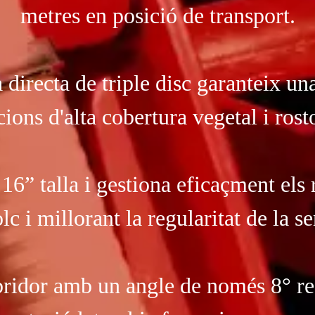
metres en posició de transport.
 directa de triple disc garanteix una
cions d'alta cobertura vegetal i rost
16” talla i gestiona eficaçment els r
olc i millorant la regularitat de la s
bridor amb un angle de només 8° redu