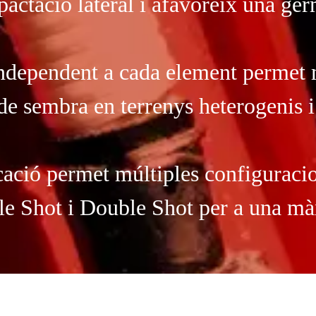
actació lateral i afavoreix una ge
 independent a cada element permet 
de sembra en terrenys heterogenis i
cació permet múltiples configuracio
le Shot i Double Shot per a una màx