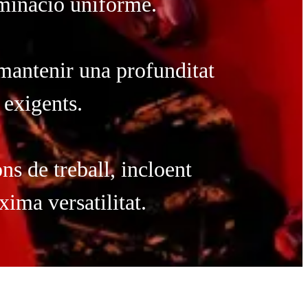
rminació uniforme.
mantenir una profunditat
 exigents.
ns de treball, incloent
ima versatilitat.