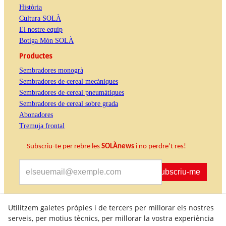
Història
Cultura SOLÀ
El nostre equip
Botiga Món SOLÀ
Productes
Sembradores monogrà
Sembradores de cereal mecàniques
Sembradores de cereal pneumàtiques
Sembradores de cereal sobre grada
Abonadores
Tremuja frontal
Subscriu-te per rebre les
SOLÀnews
i no perdre’t res!
Subscriu-me
Accepto rebre informació comercial
Utilitzem galetes pròpies i de tercers per millorar els nostres
serveis, per motius tècnics, per millorar la vostra experiència