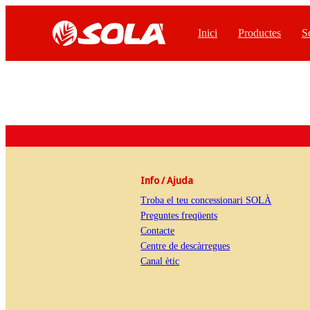
Inici
Productes
S
Info / Ajuda
Troba el teu concessionari SOLÀ
Preguntes freqüents
Contacte
Centre de descàrregues
Canal ètic