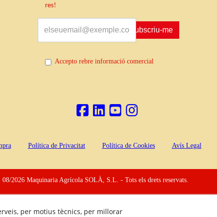
res!
Subscriu-me
Accepto rebre informació comercial
mpra
Política de Privacitat
Política de Cookies
Avís Legal
 08/2026 Maquinaria Agrícola SOLÀ, S.L. - Tots els drets reservats.
erveis, per motius tècnics, per millorar