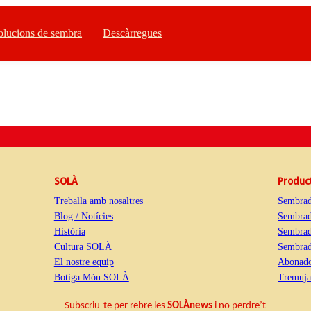
olucions de sembra
Descàrregues
SOLÀ
Produc
Treballa amb nosaltres
Sembrad
Blog / Notícies
Sembrad
Història
Sembrad
Cultura SOLÀ
Sembrado
El nostre equip
Abonado
Botiga Món SOLÀ
Tremuja
Subscriu-te per rebre les
SOLÀnews
i no perdre’t