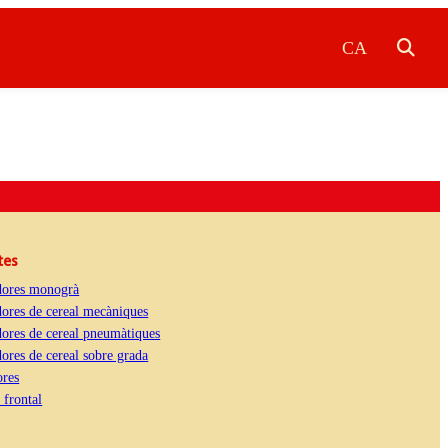
CA
tes
ores monogrà
ores de cereal mecàniques
ores de cereal pneumàtiques
res de cereal sobre grada
res
 frontal